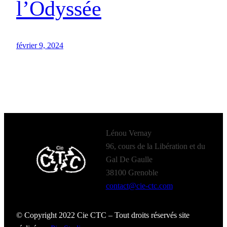
l’Odyssée
février 9, 2024
Lénou Vernay
96, cours de la Libération et du
Gal De Gaulle
38100 Grenoble
contact@cie-ctc.com
© Copyright 2022 Cie CTC – Tout droits réservés site